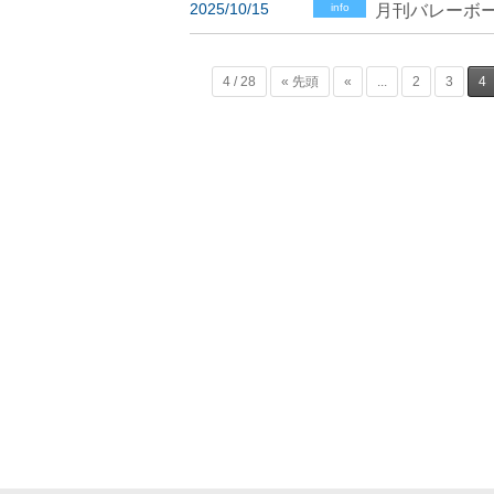
2025/10/15
info
月刊バレーボー
4 / 28
« 先頭
«
...
2
3
4